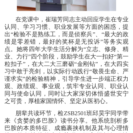
在党课中，崔瑞芳同志主动回应学生在专业
认同、学习习惯、职业发展等方面的困惑，提
出“检验不是熟练工，而是侦察兵”、“最大的政
绩是零差错，最好的奖杯是无投诉”等务实观
点。她将四年大学生活分解为“立志、修身、精
业、力行”四个阶段，鼓励学生在大一扣好“第一
粒扣子”，在大二大三磨砺“金刚钻”，在大四实
习中敢于亮剑，以实际行动践行“敬畏生命、严
谨求实”的检验精神，引导学生进一步端正权力
观、政绩观、事业观，筑牢专业认同、职业认
同与使命认同，同时让大家深切体悟盛世安宁
之可贵，厚植家国情怀、坚定从医初心。
朋辈共读环节，检ZSB2501班邱昊宇同学带
来《贪婪的多巴胺》读书分享。他系统剖析多
巴胺的本质特征、成瘾裹挟机制及其与心理情